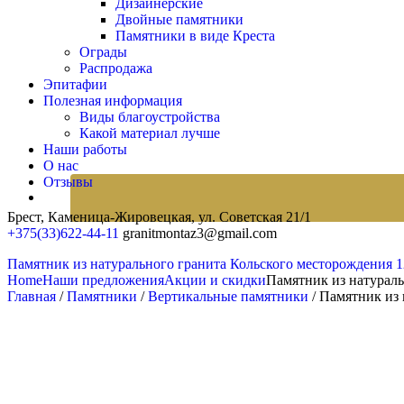
Дизайнерские
Двойные памятники
Памятники в виде Креста
Ограды
Распродажа
Эпитафии
Полезная информация
Виды благоустройства
Какой материал лучше
Наши работы
О нас
Отзывы
Брест, Каменица-Жировецкая,
ул. Советская 21/1
+375(33)622-44-11
granitmontaz3@gmail.com
Памятник из натурального гранита Кольского месторождения 
Home
Наши предложения
Акции и скидки
Памятник из натураль
Главная
/
Памятники
/
Вертикальные памятники
/ Памятник из