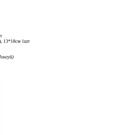
т
), 13*18см 1шт
онгуй)