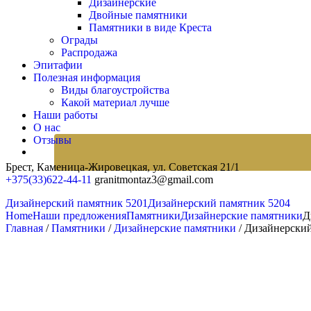
Дизайнерские
Двойные памятники
Памятники в виде Креста
Ограды
Распродажа
Эпитафии
Полезная информация
Виды благоустройства
Какой материал лучше
Наши работы
О нас
Отзывы
Брест, Каменица-Жировецкая,
ул. Советская 21/1
+375(33)622-44-11
granitmontaz3@gmail.com
Дизайнерский памятник 5201
Дизайнерский памятник 5204
Home
Наши предложения
Памятники
Дизайнерские памятники
Д
Главная
/
Памятники
/
Дизайнерские памятники
/ Дизайнерски